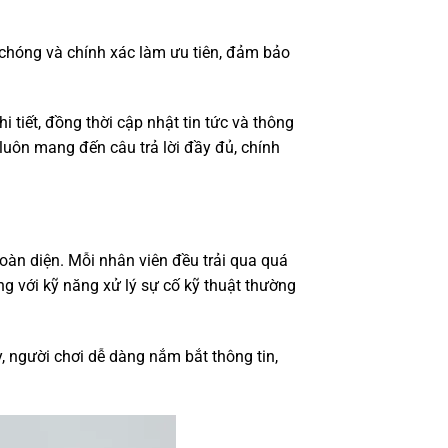
chóng và chính xác làm ưu tiên, đảm bảo
 tiết, đồng thời cập nhật tin tức và thông
 luôn mang đến câu trả lời đầy đủ, chính
àn diện. Mỗi nhân viên đều trải qua quá
ng với kỹ năng xử lý sự cố kỹ thuật thường
y, người chơi dễ dàng nắm bắt thông tin,