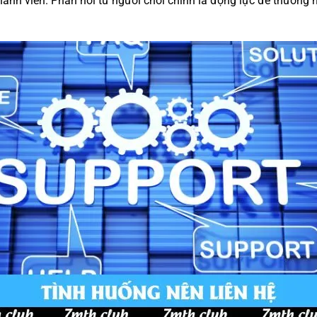
hành viên. Phản hồi từ người chơi chính là động lực để thương