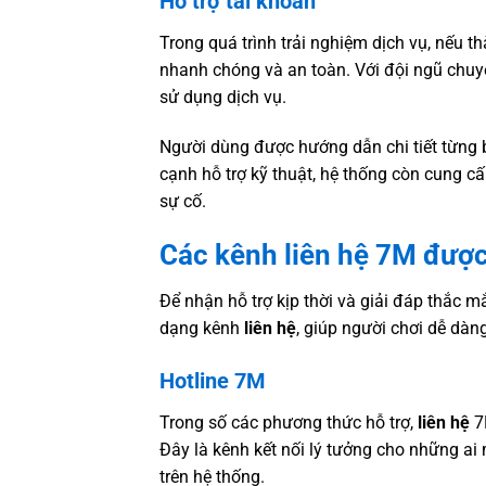
Hỗ trợ tài khoản
Trong quá trình trải nghiệm dịch vụ, nếu t
nhanh chóng và an toàn. Với đội ngũ chuyên
sử dụng dịch vụ.
Người dùng được hướng dẫn chi tiết từng b
cạnh hỗ trợ kỹ thuật, hệ thống còn cung cấ
sự cố.
Các kênh liên hệ 7M đượ
Để nhận hỗ trợ kịp thời và giải đáp thắc m
dạng kênh
liên hệ
, giúp người chơi dễ dà
Hotline 7M
Trong số các phương thức hỗ trợ,
liên hệ
7M
Đây là kênh kết nối lý tưởng cho những ai 
trên hệ thống.