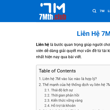
Bỏ
qua
7M
L
nội
dung
Liên Hệ 7M
Liên hệ
là bước quan trọng giúp người chơi 
viên dễ dàng giải quyết mọi vấn đề từ tài 
nhất hiện nay qua bài viết.
Table of Contents
Liên hệ 7M vào lúc nào là hợp lý?
Thế mạnh của hệ thống dịch vụ liên hệ 7
Thái độ lịch sự
Thời gian phản hồi
Kiến thức vững vàng
Hỗ trợ tài khoản