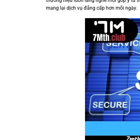
thương hiệu luôn lắng nghe mọi góp ý từ t
mang lại dịch vụ đẳng cấp hơn mỗi ngày.