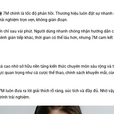
hệ
7M chính là tốc độ phản hồi. Thương hiệu luôn đặt sự nhanh 
trải nghiệm trọn vẹn, không gián đoạn.
ến chỉ sau vài phút. Người dùng nhanh chóng nhận hướng dẫn chi
ênh gián tiếp khác, thời gian có thể lâu hơn, nhưng 7M cam kết
 cao nhờ sở hữu nền tảng kiến thức chuyên môn sâu rộng và to
vực quan trọng như cá cược thể thao, chính sách khuyến mãi, cù
M luôn đưa ra lời giải thích rõ ràng, súc tích và đầy đủ. Nhờ vậ
rình trải nghiệm.