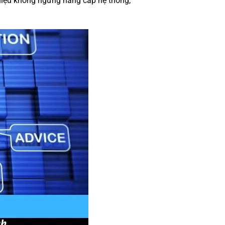
 hiệu không ngừng nâng cấp hệ thống,