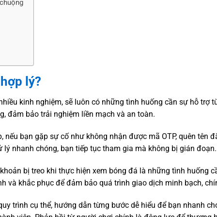
 chuộng
 hợp lý?
nhiều kinh nghiệm, sẽ luôn có những tình huống cần sự hỗ trợ t
g, đảm bảo trải nghiệm liền mạch và an toàn.
cập, nếu bạn gặp sự cố như không nhận được mã OTP, quên tên đ
 lý nhanh chóng, bạn tiếp tục tham gia mà không bị gián đoạn.
ài khoản bị treo khi thực hiện xem bóng đá là những tình huống
inh và khắc phục để đảm bảo quá trình giao dịch minh bạch, chí
 quy trình cụ thể, hướng dẫn từng bước dễ hiểu để bạn nhanh ch