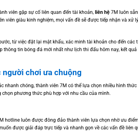
hành viên gặp sự cố liên quan đến tài khoản,
liên hệ
7M luôn sẵn 
 viên giàu kinh nghiệm, mọi vấn đề sẽ được tiếp nhận và xử lý k
ước, từ việc đặt lại mật khẩu, xác minh tài khoản cho đến các 
p thông tin bóng đá mới nhất như lịch thi đấu hôm nay, kết quả 
c người chơi ưa chuộng
ắc nhanh chóng, thành viên 7M có thể lựa chọn nhiều hình thức 
ng chọn phương thức phù hợp với nhu cầu của mình.
 hotline luôn được đông đảo thành viên lựa chọn nhờ ưu điểm 
muốn được giải đáp trực tiếp và nhanh gọn về các vấn đề liên q