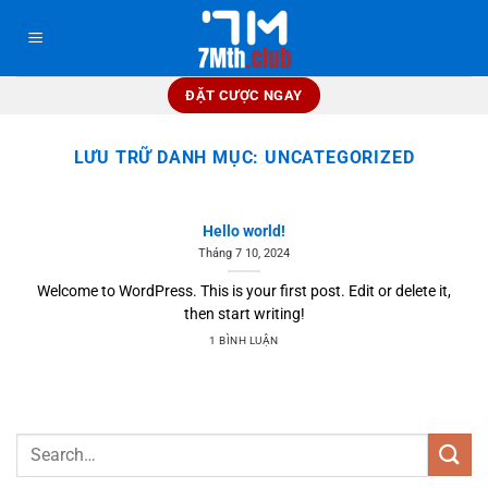
Bỏ
qua
nội
dung
ĐẶT CƯỢC NGAY
LƯU TRỮ DANH MỤC:
UNCATEGORIZED
Hello world!
Tháng 7 10, 2024
Welcome to WordPress. This is your first post. Edit or delete it,
then start writing!
1 BÌNH LUẬN