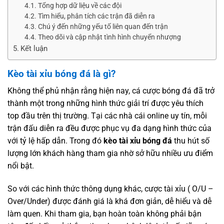
Tổng hợp dữ liệu về các đội
Tìm hiểu, phân tích các trận đã diễn ra
Chú ý đến những yếu tố liên quan đến trận
Theo dõi và cập nhật tình hình chuyển nhượng
Kết luận
Kèo tài xỉu bóng đá là gì?
Không thể phủ nhận rằng hiện nay, cá cược bóng đá đã trở
thành một trong những hình thức giải trí được yêu thích
top đầu trên thị trường. Tại các nhà cái online uy tín, mỗi
trận đấu diễn ra đều được phục vụ đa dạng hình thức của
với tỷ lệ hấp dẫn. Trong đó
kèo tài xỉu bóng đá
thu hút số
lượng lớn khách hàng tham gia nhờ sở hữu nhiều ưu điểm
nổi bật.
So với các hình thức thông dụng khác, cược tài xỉu ( O/U –
Over/Under) được đánh giá là khá đơn giản, dễ hiểu và dễ
làm quen. Khi tham gia, bạn hoàn toàn không phải bận