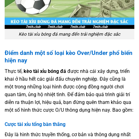
Kèo tài xỉu bóng đá mang đến trải nghiệm đặc sắc
Điểm danh một số loại kèo Over/Under phổ biến
hiện nay
Thực tế,
kèo tài xỉu bóng đá
được nhà cái xây dựng, triển
khai ở hầu hết các giải đấu chuyên nghiệp. Đây cũng là
một trong những loại hình được cộng đồng người chơi
quan tâm, ủng hộ nhiệt tình. Để đảm bảo quá trình giải trí
diễn ra thuận lợi, hiệu quả, bạn đừng quên tham khảo qua
một số hình thức cược O/U thông dụng hiện nay. Bao gồm:
Cược tài xỉu tổng bàn thắng
Đây là hình thức truyền thống, cơ bản và thông dụng nhất