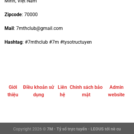
Minh, Việt Nam
Zipcode
: 70000
Mail
:
7mthclub@gmail.com
Hashtag
: #7mthclub #7m #tysotructuyen
Giới
Điều khoản sử
Liên
Chính sách bảo
Admin
thiệu
dụng
hệ
mật
website
Copyright 2026 ©
7M - Tỷ số trực tuyến - LEOUS tới nè cu