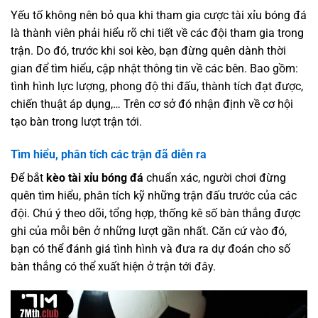
Yếu tố không nên bỏ qua khi tham gia cược tài xỉu bóng đá
là thành viên phải hiểu rõ chi tiết về các đội tham gia trong
trận. Do đó, trước khi soi kèo, bạn đừng quên dành thời
gian để tìm hiểu, cập nhật thông tin về các bên. Bao gồm:
tình hình lực lượng, phong độ thi đấu, thành tích đạt được,
chiến thuật áp dụng,… Trên cơ sở đó nhận định về cơ hội
tạo bàn trong lượt trận tới.
Tìm hiểu, phân tích các trận đã diễn ra
Để bắt
kèo tài xỉu bóng đá
chuẩn xác, người chơi đừng
quên tìm hiểu, phân tích kỹ những trận đấu trước của các
đội. Chú ý theo dõi, tổng hợp, thống kê số bàn thắng được
ghi của mỗi bên ở những lượt gần nhất. Căn cứ vào đó,
bạn có thể đánh giá tình hình và đưa ra dự đoán cho số
bàn thắng có thể xuất hiện ở trận tới đây.