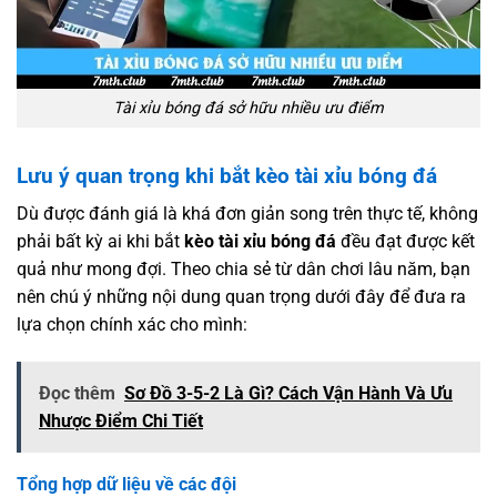
Tài xỉu bóng đá sở hữu nhiều ưu điểm
Lưu ý quan trọng khi bắt kèo tài xỉu bóng đá
Dù được đánh giá là khá đơn giản song trên thực tế, không
phải bất kỳ ai khi bắt
kèo tài xỉu bóng đá
đều đạt được kết
quả như mong đợi. Theo chia sẻ từ dân chơi lâu năm, bạn
nên chú ý những nội dung quan trọng dưới đây để đưa ra
lựa chọn chính xác cho mình:
Đọc thêm
Sơ Đồ 3-5-2 Là Gì? Cách Vận Hành Và Ưu
Nhược Điểm Chi Tiết
Tổng hợp dữ liệu về các đội